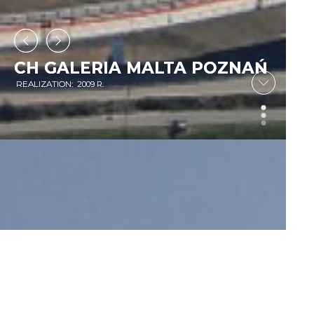
CH GALERIA MALTA POZNAŃ
CH GALERIA MALTA POZNAŃ
REALIZATION
REALIZATION
: 2009 R.
: 2009 R.